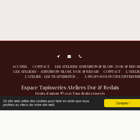
ACCUEIL
CONTACT
LES ATELIERS AUBUSSON & BLOIS- DOR & REDA
LES ATELIERS - AUBUSSON-BLOIS. DOR & REDAIS
CONTACT
L'ATELI
L'ATELIER- LES TRAITEMENTS ...
À PROPOS DE NOTRE ENTREPRI
Espace Tapisseries Ateliers Dor & Redais
Droits d'auteur © 2026 Tous droits réservés
Atelier de nettoyage restauration- conservation à Aubusson
|
Politique de
Ce site web utilise des cookies pour faire en sorte que vous
Compris !
profitiez au mieux de notre site web.
Confidentialité
|
Accessibilité
S'ABONNER