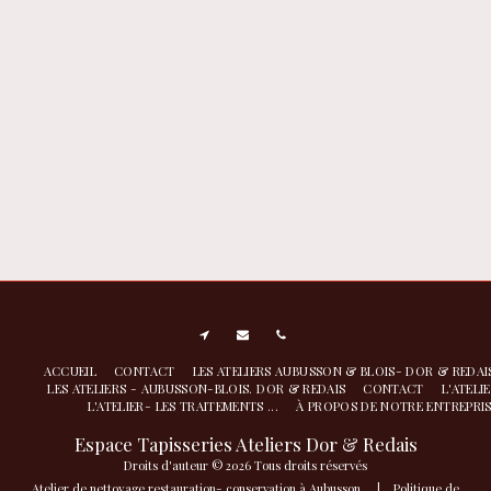
ACCUEIL
CONTACT
LES ATELIERS AUBUSSON & BLOIS- DOR & REDA
LES ATELIERS - AUBUSSON-BLOIS. DOR & REDAIS
CONTACT
L'ATELI
L'ATELIER- LES TRAITEMENTS ...
À PROPOS DE NOTRE ENTREPRI
Espace Tapisseries Ateliers Dor & Redais
Droits d'auteur © 2026 Tous droits réservés
Atelier de nettoyage restauration- conservation à Aubusson
|
Politique de