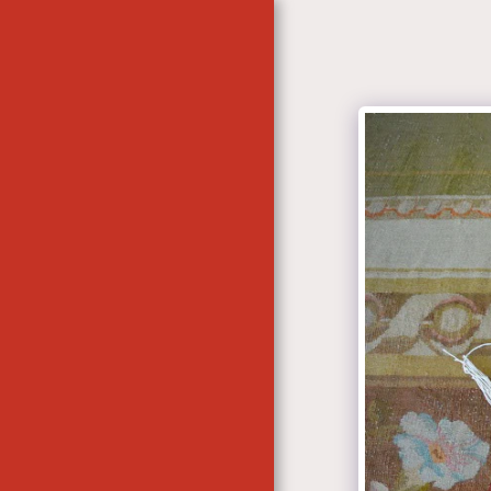
ACCUEIL
CONTACT
LES ATELIERS AUBUSSON
& BLOIS- DOR & REDAIS
LES ATELIERS -
AUBUSSON-BLOIS. DOR &
REDAIS
CONTACT
L'ATELIER
L'ATELIER- LES
TRAITEMENTS ...