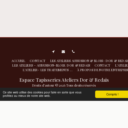
ACCUEIL
CONTACT
LES ATELIERS AUBUSSON & BLOIS- DOR & REDA
LES ATELIERS - AUBUSSON-BLOIS. DOR & REDAIS
CONTACT
L'ATELI
L'ATELIER- LES TRAITEMENTS ...
À PROPOS DE NOTRE ENTREPRI
Espace Tapisseries Ateliers Dor & Redais
Droits d'auteur © 2026 Tous droits réservés
Atelier de nettoyage restauration- conservation à Aubusson
|
Politique de
Ce site web utilise des cookies pour faire en sorte que vous
Compris !
profitiez au mieux de notre site web.
Confidentialité
|
Accessibilité
S'ABONNER