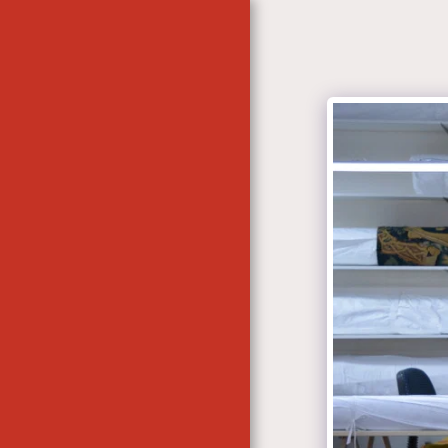
ACCUEIL
CONTACT
LES ATELIERS AUBUSSON
& BLOIS- DOR & REDAIS
LES ATELIERS -
AUBUSSON-BLOIS. DOR &
REDAIS
CONTACT
L'ATELIER
L'ATELIER- LES
TRAITEMENTS ...