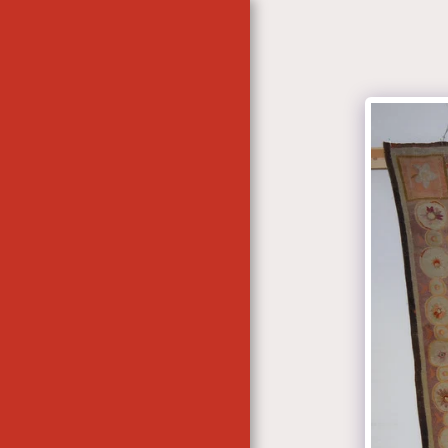
ACCUEIL
CONTACT
LES ATELIERS AUBUSSON
& BLOIS- DOR & REDAIS
LES ATELIERS -
AUBUSSON-BLOIS. DOR &
REDAIS
CONTACT
L'ATELIER
L'ATELIER- LES
TRAITEMENTS ...