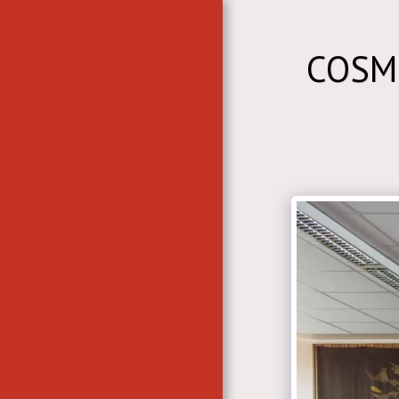
COSM
ACCUEIL
CONTACT
LES ATELIERS AUBUSSON
& BLOIS- DOR & REDAIS
LES ATELIERS -
AUBUSSON-BLOIS. DOR &
REDAIS
CONTACT
L'ATELIER
L'ATELIER- LES
TRAITEMENTS ...