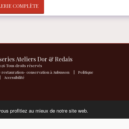
LERIE COMPLÈTE
series Ateliers Dor & Redais
ACCUEIL
026 Tous droits réservés
LES ATELI
e restauration- conservation à Aubusson
|
Politique
LES ATELI
L'ATELIER
|
Accessibilité
À PROPOS 
vous profitiez au mieux de notre site web.