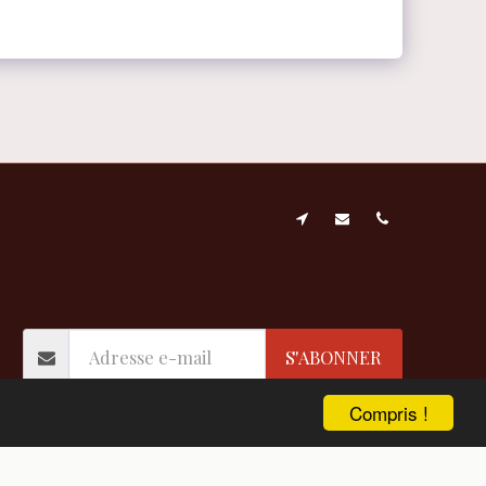
CONTACT
ERS AUBUSSON & BLOIS- DOR & REDAIS
ERS - AUBUSSON-BLOIS. DOR & REDAIS
CONTACT
L'ATELIER- LES TRAITEMENTS ...
DE NOTRE ENTREPRISE
S'ABONNER
Compris !