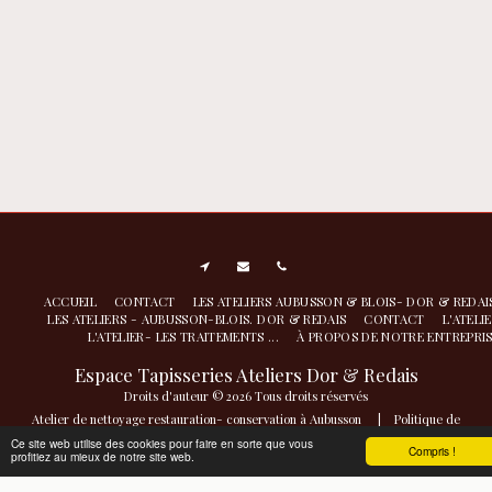
ACCUEIL
CONTACT
LES ATELIERS AUBUSSON & BLOIS- DOR & REDA
LES ATELIERS - AUBUSSON-BLOIS. DOR & REDAIS
CONTACT
L'ATELI
L'ATELIER- LES TRAITEMENTS ...
À PROPOS DE NOTRE ENTREPRI
Espace Tapisseries Ateliers Dor & Redais
Droits d'auteur © 2026 Tous droits réservés
Atelier de nettoyage restauration- conservation à Aubusson
|
Politique de
Confidentialité
|
Accessibilité
Ce site web utilise des cookies pour faire en sorte que vous
Compris !
profitiez au mieux de notre site web.