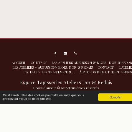
ACCUEIL
CONTACT
LES ATELIERS AUBUSSON & BLOIS- DOR & REDA
LES ATELIERS - AUBUSSON-BLOIS. DOR & REDAIS
CONTACT
L'ATELI
L'ATELIER- LES TRAITEMENTS ...
À PROPOS DE NOTRE ENTREPRI
Espace Tapisseries Ateliers Dor & Redais
Droits d'auteur © 2026 Tous droits réservés
Atelier de nettoyage restauration- conservation à Aubusson
|
Politique de
Ce site web utilise des cookies pour faire en sorte que vous
Compris !
profitiez au mieux de notre site web.
Confidentialité
|
Accessibilité
S'ABONNER