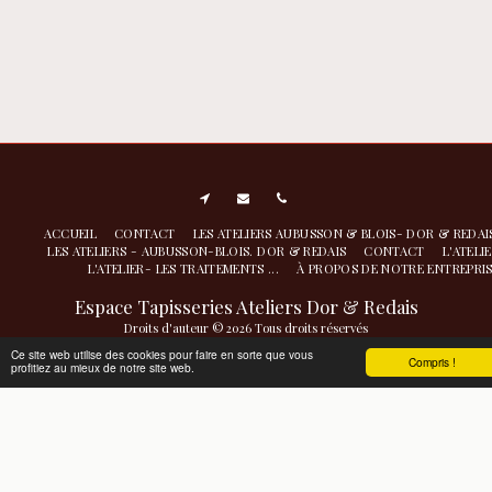
ACCUEIL
CONTACT
LES ATELIERS AUBUSSON & BLOIS- DOR & REDA
LES ATELIERS - AUBUSSON-BLOIS. DOR & REDAIS
CONTACT
L'ATELI
L'ATELIER- LES TRAITEMENTS ...
À PROPOS DE NOTRE ENTREPRI
Espace Tapisseries Ateliers Dor & Redais
Droits d'auteur © 2026 Tous droits réservés
Atelier de nettoyage restauration- conservation à Aubusson
|
Politique de
Ce site web utilise des cookies pour faire en sorte que vous
Compris !
profitiez au mieux de notre site web.
Confidentialité
|
Accessibilité
S'ABONNER