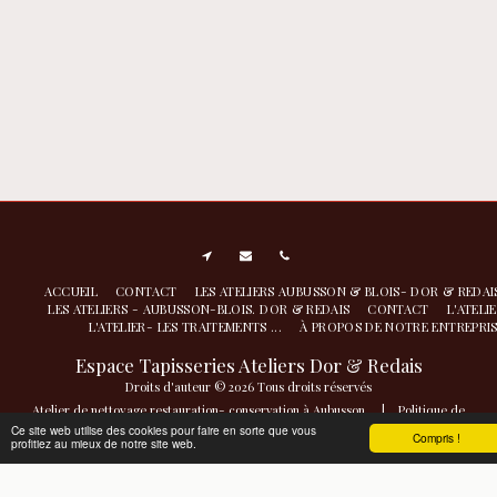
ACCUEIL
CONTACT
LES ATELIERS AUBUSSON & BLOIS- DOR & REDA
LES ATELIERS - AUBUSSON-BLOIS. DOR & REDAIS
CONTACT
L'ATELI
L'ATELIER- LES TRAITEMENTS ...
À PROPOS DE NOTRE ENTREPRI
Espace Tapisseries Ateliers Dor & Redais
Droits d'auteur © 2026 Tous droits réservés
Atelier de nettoyage restauration- conservation à Aubusson
|
Politique de
Confidentialité
|
Accessibilité
Ce site web utilise des cookies pour faire en sorte que vous
Compris !
profitiez au mieux de notre site web.
S'ABONNER