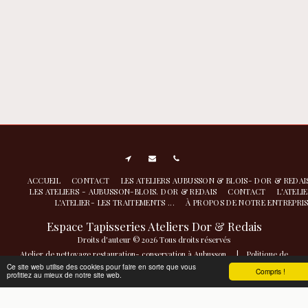
ACCUEIL
CONTACT
LES ATELIERS AUBUSSON & BLOIS- DOR & REDA
LES ATELIERS - AUBUSSON-BLOIS. DOR & REDAIS
CONTACT
L'ATELI
L'ATELIER- LES TRAITEMENTS ...
À PROPOS DE NOTRE ENTREPRI
Espace Tapisseries Ateliers Dor & Redais
Droits d'auteur © 2026 Tous droits réservés
Atelier de nettoyage restauration- conservation à Aubusson
|
Politique de
Confidentialité
|
Accessibilité
Ce site web utilise des cookies pour faire en sorte que vous
Compris !
profitiez au mieux de notre site web.
S'ABONNER