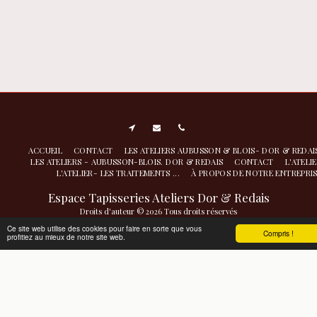
ACCUEIL
CONTACT
LES ATELIERS AUBUSSON & BLOIS- DOR & REDA
LES ATELIERS - AUBUSSON-BLOIS. DOR & REDAIS
CONTACT
L'ATELI
L'ATELIER- LES TRAITEMENTS ...
À PROPOS DE NOTRE ENTREPRI
Espace Tapisseries Ateliers Dor & Redais
Droits d'auteur © 2026 Tous droits réservés
Atelier de nettoyage restauration- conservation à Aubusson
|
Politique de
Ce site web utilise des cookies pour faire en sorte que vous
Compris !
profitiez au mieux de notre site web.
Confidentialité
|
Accessibilité
S'ABONNER