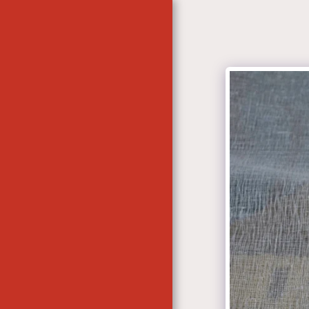
ACCUEIL
CONTACT
LES ATELIERS AUBUSSON
& BLOIS- DOR & REDAIS
LES ATELIERS -
AUBUSSON-BLOIS. DOR &
REDAIS
CONTACT
L'ATELIER
L'ATELIER- LES
TRAITEMENTS ...