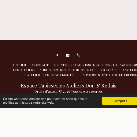
ACCUEIL
CONTACT
LES ATELIERS AUBUSSON & BLOIS- DOR & REDA
LES ATELIERS - AUBUSSON-BLOIS. DOR & REDAIS
CONTACT
L'ATELI
L'ATELIER- LES TRAITEMENTS ...
À PROPOS DE NOTRE ENTREPRI
Espace Tapisseries Ateliers Dor & Redais
Droits d'auteur © 2026 Tous droits réservés
Atelier de nettoyage restauration- conservation à Aubusson
|
Politique de
Ce site web utilise des cookies pour faire en sorte que vous
Compris !
profitiez au mieux de notre site web.
Confidentialité
|
Accessibilité
S'ABONNER