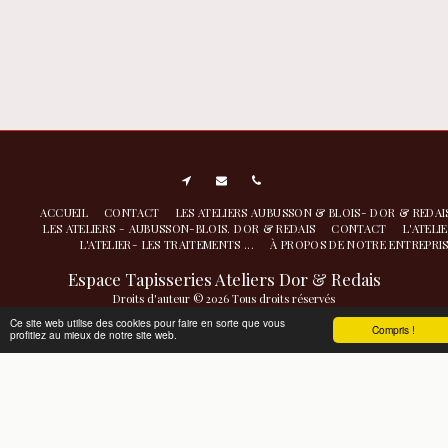
ACCUEIL
CONTACT
LES ATELIERS AUBUSSON & BLOIS- DOR & REDA
LES ATELIERS - AUBUSSON-BLOIS. DOR & REDAIS
CONTACT
L'ATELI
L'ATELIER- LES TRAITEMENTS ...
À PROPOS DE NOTRE ENTREPRI
Espace Tapisseries Ateliers Dor & Redais
Droits d'auteur © 2026 Tous droits réservés
Atelier de nettoyage restauration- conservation à Aubusson
|
Politique de
Ce site web utilise des cookies pour faire en sorte que vous
Compris !
profitiez au mieux de notre site web.
Confidentialité
|
Accessibilité
S'ABONNER