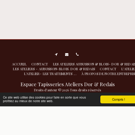
ACCUEIL
CONTACT
LES ATELIERS AUBUSSON & BLOIS- DOR & REDA
LES ATELIERS - AUBUSSON-BLOIS. DOR & REDAIS
CONTACT
L'ATELI
L'ATELIER- LES TRAITEMENTS ...
À PROPOS DE NOTRE ENTREPRI
Espace Tapisseries Ateliers Dor & Redais
Droits d'auteur © 2026 Tous droits réservés
Atelier de nettoyage restauration- conservation à Aubusson
|
Politique de
Ce site web utilise des cookies pour faire en sorte que vous
Compris !
profitiez au mieux de notre site web.
Confidentialité
|
Accessibilité
S'ABONNER