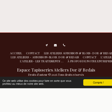
ACCUEIL
CONTACT
LES ATELIERS AUBUSSON & BLOIS- DOR & REDA
LES ATELIERS - AUBUSSON-BLOIS. DOR & REDAIS
CONTACT
L'ATELI
L'ATELIER- LES TRAITEMENTS ...
À PROPOS DE NOTRE ENTREPRI
Espace Tapisseries Ateliers Dor & Redais
Droits d'auteur © 2026 Tous droits réservés
Atelier de nettoyage restauration- conservation à Aubusson
|
Politique de
Ce site web utilise des cookies pour faire en sorte que vous
Compris !
profitiez au mieux de notre site web.
Confidentialité
|
Accessibilité
S'ABONNER