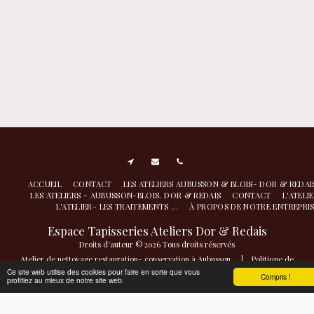
ACCUEIL
CONTACT
LES ATELIERS AUBUSSON & BLOIS- DOR & REDA
LES ATELIERS - AUBUSSON-BLOIS. DOR & REDAIS
CONTACT
L'ATELI
L'ATELIER- LES TRAITEMENTS ...
À PROPOS DE NOTRE ENTREPRI
Espace Tapisseries Ateliers Dor & Redais
Droits d'auteur © 2026 Tous droits réservés
Atelier de nettoyage restauration- conservation à Aubusson
|
Politique de
Confidentialité
|
Accessibilité
Ce site web utilise des cookies pour faire en sorte que vous
Compris !
profitiez au mieux de notre site web.
S'ABONNER