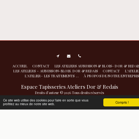
ACCUEIL
CONTACT
LES ATELIERS AUBUSSON & BLOIS- DOR & REDA
LES ATELIERS - AUBUSSON-BLOIS. DOR & REDAIS
CONTACT
L'ATELI
L'ATELIER- LES TRAITEMENTS ...
À PROPOS DE NOTRE ENTREPRI
Espace Tapisseries Ateliers Dor & Redais
Droits d'auteur © 2026 Tous droits réservés
Atelier de nettoyage restauration- conservation à Aubusson
|
Politique de
Ce site web utilise des cookies pour faire en sorte que vous
Compris !
profitiez au mieux de notre site web.
Confidentialité
|
Accessibilité
S'ABONNER