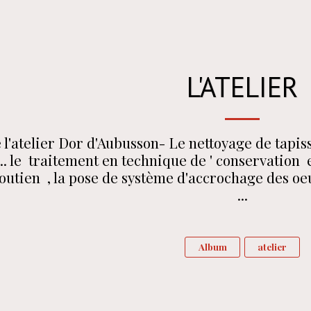
L'ATELIER
e l'atelier Dor d'Aubusson- Le nettoyage de tapis
. le  traitement en technique de ' conservation  et
outien  , la pose de système d'accrochage des oeuv
...
Album
atelier