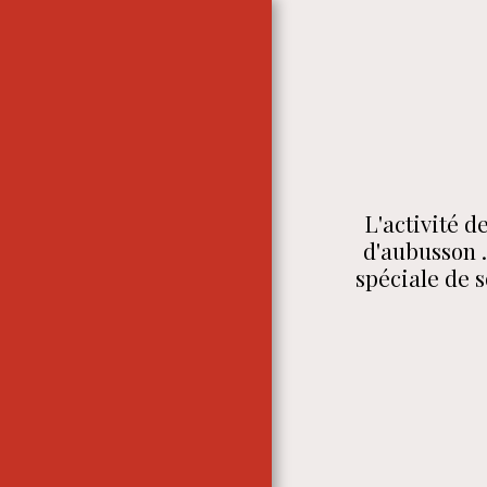
ACCUEIL
L'activité d
CONTACT
d'aubusson ..
LES ATELIERS AUBUSSON
spéciale de s
& BLOIS- DOR & REDAIS
LES ATELIERS -
AUBUSSON-BLOIS. DOR &
REDAIS
CONTACT
L'ATELIER
L'ATELIER- LES
TRAITEMENTS ...